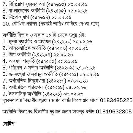
7. বিনিয়োগ ব্যবস্থাপনা (২৪২৬১৩) ০৩.০২.২৬
8. বাংলাদেশের অর্থনীতি (২৪২৫১৫) ০৫.০২.২৬
9. শিল্পোদ্যোগ (২৪২৬১৭) ০৮.০২.২৬
10. মৌখিক পরীক্ষা (পরবর্তী তারিখ জানিয়ে দেওয়া হবে)
অর্থনীতি বিভাগ ও সকাল ১০ টা থেকে দুপুর ১টা:
1. মুদ্রা ব্যাংকিং ও অর্থায়ন (২৪২২০১) ১৩.০১.২৬
2. আন্তর্জাতিক অর্থনীতি (২৪২২০৩) ২০.০১.২৬
3. শিল্প অর্থনীতি (২৪২২০৭) ২২.০১.২৬
4. গবেষণা পদ্ধতি (২৪২২০৫) ২৫.০১.২৬
5. পরিবেশ ও সম্পদ অর্থনীতি (২৪২২০৯) ২৭.০১.২৬
6. জনসংখ্যা ও স্বাস্থ্য অর্থনীতি (২৪২২১১) ০২.০২.২৬
7. অর্থনৈতিক চিন্তাধারা (২৪২২১৩) ০৩.০২.২৬
8. অর্থনৈতিক পরিকল্পনা (২৪২২১৯) ০৫.০২.২৬
9. ইসলামিক অর্থনীতি (২৪২২২১) ০৮.০২.২৬
ব্যবস্থাপনা বিভাগীয় প্রধান জনাব কাজী কিশোয়ার সাফা 018348522
অর্থনীতি বিভাগের বিভাগীয় প্রধান জনাব হারুনুর রশীদ 01819632805
নোটিশ