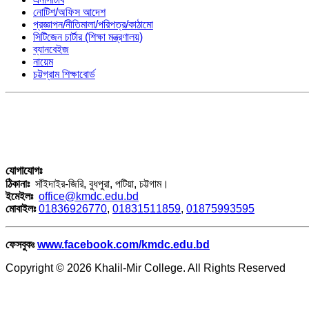
নোটিশ/অফিস আদেশ
প্রজ্ঞাপন/নীতিমালা/পরিপত্র/কাঠামো
সিটিজেন চার্টার (শিক্ষা মন্ত্রণালয়)
ব্যানবেইজ
নায়েম
চট্টগ্রাম শিক্ষাবোর্ড
যোগাযোগঃ
ঠিকানাঃ
সাঁইদাইর-জিরি, বুধপুরা, পটিয়া, চট্টগাম।
ইমেইলঃ
office@kmdc.edu.bd
মোবাইলঃ
01836926770
,
01831511859
,
01875993595
ফেসবুকঃ
www.facebook.com/kmdc.edu.bd
Copyright © 2026 Khalil-Mir College. All Rights Reserved