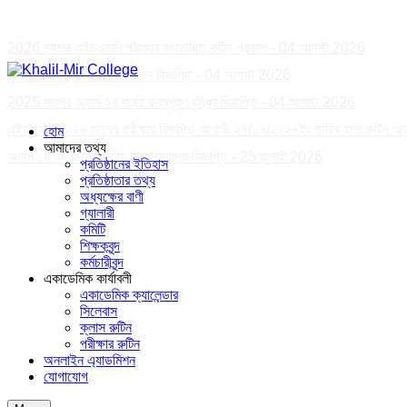
নোটিশ :
2026 সালের এইচএসসি পরীক্ষার সংশোধিত রুটিন প্রকাশ
-
04 আগস্ট 2026
জুলাই গণঅভ্যূত্থান দিবস পালন বিজ্ঞপ্তি
-
04 আগস্ট 2026
2025 সালের অনার্স ২য় বর্ষের ফরমপূরণ বৃদ্ধির বিজ্ঞপ্তি
-
04 আগস্ট 2026
এইচএসসি ২০২৬ সালের পরীক্ষার বিজ্ঞপ্তি আগামী ২৭/০৭/২০২৬ইং তারিখ হতে রুটিন অনু
হোম
আমাদের তথ্য
অনার্স ১ম বর্ষ ভর্তির জাতীয় বিশ্ববিদ্যালয় বিজ্ঞপ্তি
-
25 জুলাই 2026
প্রতিষ্ঠানের ইতিহাস
প্রতিষ্ঠাতার তথ্য
অধ্যক্ষের বাণী
গ্যালারী
কমিটি
শিক্ষকবৃন্দ
কর্মচারীবৃন্দ
একাডেমিক কার্যাবলী
একাডেমিক ক্যালেন্ডার
সিলেবাস
ক্লাস রুটিন
পরীক্ষার রুটিন
অনলাইন এ্যাডমিশন
যোগাযোগ